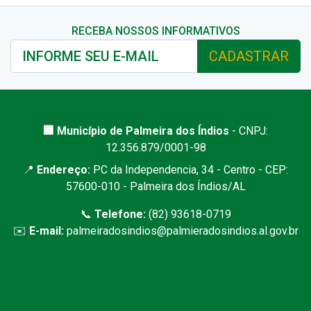
RECEBA NOSSOS INFORMATIVOS
CADASTRAR
🏢 Município de Palmeira dos Índios
- CNPJ:
12.356.879/0001-98
📍
Endereço:
PC da Independencia, 34 - Centro - CEP:
57600-010 - Palmeira dos Índios/AL
📞
Telefone:
(82) 93618-0719
✉️
E-mail:
palmeiradosindios@palmieradosindios.al.gov.br