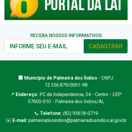
RECEBA NOSSOS INFORMATIVOS
CADASTRAR
🏢 Município de Palmeira dos Índios
- CNPJ:
12.356.879/0001-98
📍
Endereço:
PC da Independencia, 34 - Centro - CEP:
57600-010 - Palmeira dos Índios/AL
📞
Telefone:
(82) 93618-0719
✉️
E-mail:
palmeiradosindios@palmieradosindios.al.gov.br