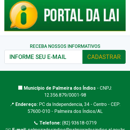
RECEBA NOSSOS INFORMATIVOS
CADASTRAR
🏢 Município de Palmeira dos Índios
- CNPJ:
12.356.879/0001-98
📍
Endereço:
PC da Independencia, 34 - Centro - CEP:
57600-010 - Palmeira dos Índios/AL
📞
Telefone:
(82) 93618-0719
✉️
E-mail:
palmeiradosindios@palmieradosindios.al.gov.br