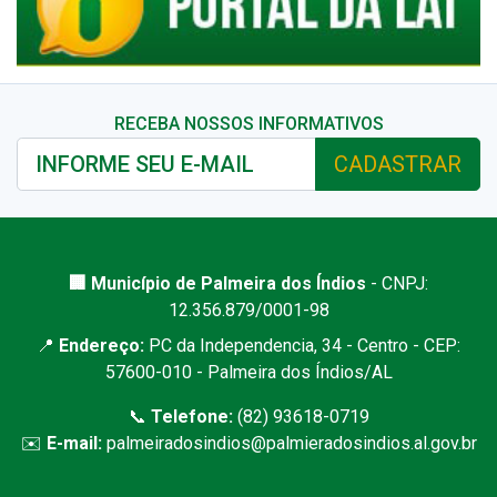
RECEBA NOSSOS INFORMATIVOS
CADASTRAR
🏢 Município de Palmeira dos Índios
- CNPJ:
12.356.879/0001-98
📍
Endereço:
PC da Independencia, 34 - Centro - CEP:
57600-010 - Palmeira dos Índios/AL
📞
Telefone:
(82) 93618-0719
✉️
E-mail:
palmeiradosindios@palmieradosindios.al.gov.br