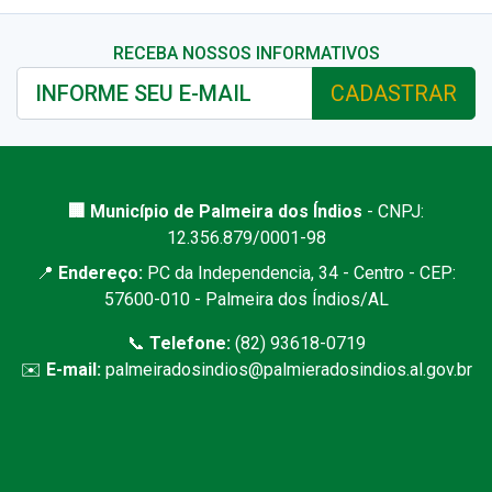
RECEBA NOSSOS INFORMATIVOS
CADASTRAR
🏢 Município de Palmeira dos Índios
- CNPJ:
12.356.879/0001-98
📍
Endereço:
PC da Independencia, 34 - Centro - CEP:
57600-010 - Palmeira dos Índios/AL
📞
Telefone:
(82) 93618-0719
✉️
E-mail:
palmeiradosindios@palmieradosindios.al.gov.br