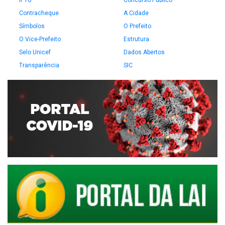
IPTU
Concurso Público
Contracheque
A Cidade
Símbolos
O Prefeito
O Vice-Prefeito
Estrutura
Selo Unicef
Dados Abertos
Transparência
SIC