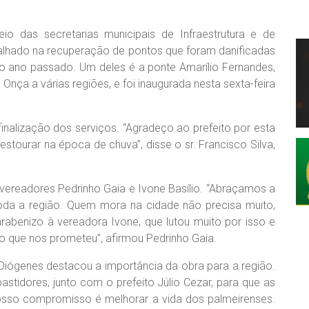
io das secretarias municipais de Infraestrutura e de
balhado na recuperação de pontos que foram danificadas
o ano passado. Um deles é a ponte Amarílio Fernandes,
nça a várias regiões, e foi inaugurada nesta sexta-feira
lização dos serviços. “Agradeço ao prefeito por esta
 estourar na época de chuva”, disse o sr. Francisco Silva,
vereadores Pedrinho Gaia e Ivone Basílio. “Abraçamos a
oda a região. Quem mora na cidade não precisa muito,
benizo à vereadora Ivone, que lutou muito por isso e
 o que nos prometeu”, afirmou Pedrinho Gaia.
o Diógenes destacou a importância da obra para a região.
astidores, junto com o prefeito Júlio Cezar, para que as
sso compromisso é melhorar a vida dos palmeirenses.