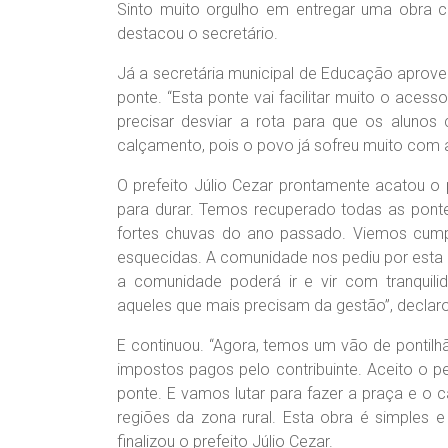
Sinto muito orgulho em entregar uma obra c
destacou o secretário.
Já a secretária municipal de Educação aprov
ponte. “Esta ponte vai facilitar muito o aces
precisar desviar a rota para que os aluno
calçamento, pois o povo já sofreu muito com a l
O prefeito Júlio Cezar prontamente acatou o 
para durar. Temos recuperado todas as pont
fortes chuvas do ano passado. Viemos cump
esquecidas. A comunidade nos pediu por esta 
a comunidade poderá ir e vir com tranquil
aqueles que mais precisam da gestão”, declaro
E continuou. “Agora, temos um vão de pontilh
impostos pagos pelo contribuinte. Aceito o p
ponte. E vamos lutar para fazer a praça e o
regiões da zona rural. Esta obra é simples
finalizou o prefeito Júlio Cezar.