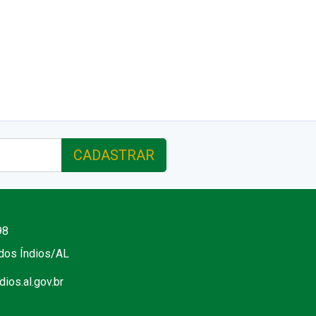
CADASTRAR
98
 dos Índios/AL
ios.al.gov.br