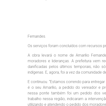
Fernandes.
Os serviços foram concluídos com recursos pr
A obra levará o nome de Amarílio Fernand
moradores e lideranças. A prefeitura vem r
danificadas pelos últimos temporais, não s
indígenas. E, agora, foi a vez da comunidade de
E continuou. “Estamos correndo para entregar 
é o seu Amarílio, a pedido do vereador e p
nessa ponte também foi um pedido dos ver
trabalho nessa região, indicaram a intervenç
utilizando e atendendo o pedido dos moradores”