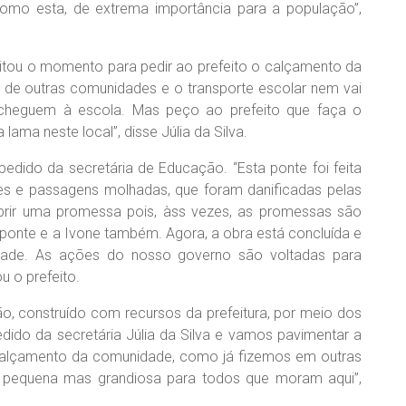
omo esta, de extrema importância para a população”,
eitou o momento para pedir ao prefeito o calçamento da
so de outras comunidades e o transporte escolar nem vai
s cheguem à escola. Mas peço ao prefeito que faça o
ama neste local”, disse Júlia da Silva.
pedido da secretária de Educação. “Esta ponte foi feita
es e passagens molhadas, que foram danificadas pelas
rir uma promessa pois, àss vezes, as promessas são
ponte e a Ivone também. Agora, a obra está concluída e
idade. As ações do nosso governo são voltadas para
u o prefeito.
ão, construído com recursos da prefeitura, por meio dos
edido da secretária Júlia da Silva e vamos pavimentar a
 calçamento da comunidade, como já fizemos em outras
 e pequena mas grandiosa para todos que moram aqui”,