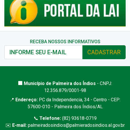
RECEBA NOSSOS INFORMATIVOS
CADASTRAR
🏢 Município de Palmeira dos Índios
- CNPJ:
12.356.879/0001-98
📍
Endereço:
PC da Independencia, 34 - Centro - CEP:
57600-010 - Palmeira dos Índios/AL
📞
Telefone:
(82) 93618-0719
✉️
E-mail:
palmeiradosindios@palmieradosindios.al.gov.br