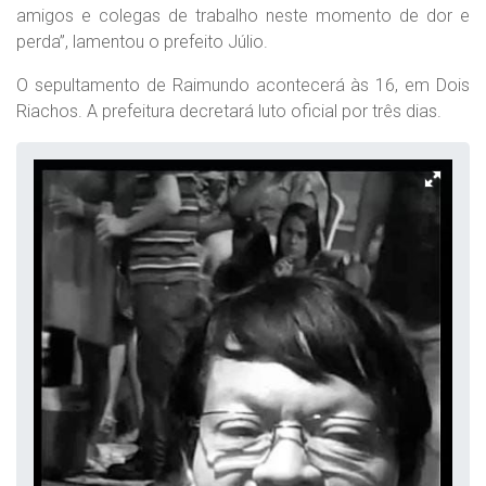
amigos e colegas de trabalho neste momento de dor e
perda”, lamentou o prefeito Júlio.
O sepultamento de Raimundo acontecerá às 16, em Dois
Riachos. A prefeitura decretará luto oficial por três dias.