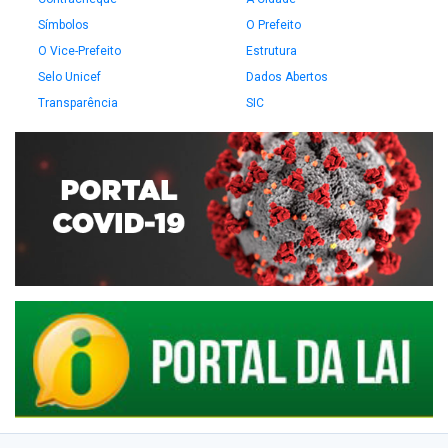
Símbolos
O Prefeito
O Vice-Prefeito
Estrutura
Selo Unicef
Dados Abertos
Transparência
SIC