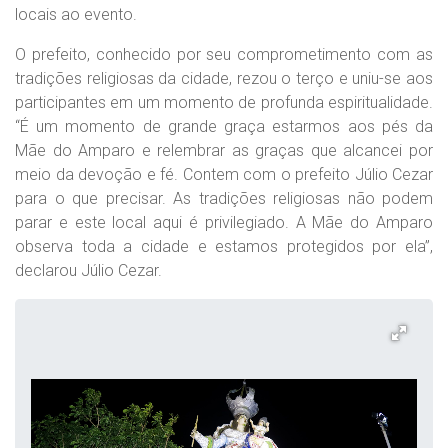
locais ao evento.
O prefeito, conhecido por seu comprometimento com as
tradições religiosas da cidade, rezou o terço e uniu-se aos
participantes em um momento de profunda espiritualidade.
“É um momento de grande graça estarmos aos pés da
Mãe do Amparo e relembrar as graças que alcancei por
meio da devoção e fé. Contem com o prefeito Júlio Cezar
para o que precisar. As tradições religiosas não podem
parar e este local aqui é privilegiado. A Mãe do Amparo
observa toda a cidade e estamos protegidos por ela”,
declarou Júlio Cezar.