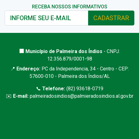
RECEBA NOSSOS INFORMATIVOS
CADASTRAR
🏢 Município de Palmeira dos Índios
- CNPJ:
12.356.879/0001-98
📍
Endereço:
PC da Independencia, 34 - Centro - CEP:
57600-010 - Palmeira dos Índios/AL
📞
Telefone:
(82) 93618-0719
✉️
E-mail:
palmeiradosindios@palmieradosindios.al.gov.br