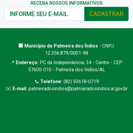
RECEBA NOSSOS INFORMATIVOS
CADASTRAR
🏢 Município de Palmeira dos Índios
- CNPJ:
12.356.879/0001-98
📍
Endereço:
PC da Independencia, 34 - Centro - CEP:
57600-010 - Palmeira dos Índios/AL
📞
Telefone:
(82) 93618-0719
✉️
E-mail:
palmeiradosindios@palmieradosindios.al.gov.br