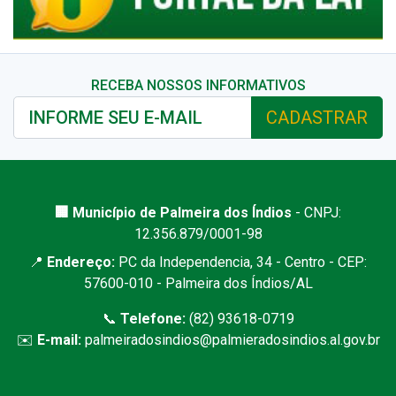
RECEBA NOSSOS INFORMATIVOS
CADASTRAR
🏢 Município de Palmeira dos Índios
- CNPJ:
12.356.879/0001-98
📍
Endereço:
PC da Independencia, 34 - Centro - CEP:
57600-010 - Palmeira dos Índios/AL
📞
Telefone:
(82) 93618-0719
✉️
E-mail:
palmeiradosindios@palmieradosindios.al.gov.br