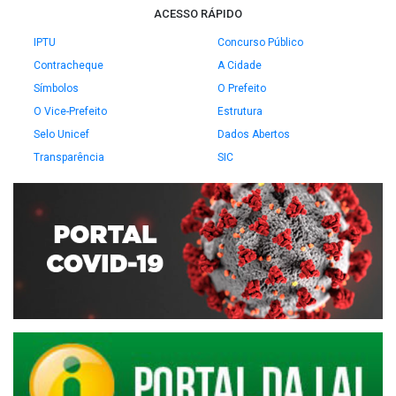
ACESSO RÁPIDO
IPTU
Concurso Público
Contracheque
A Cidade
Símbolos
O Prefeito
O Vice-Prefeito
Estrutura
Selo Unicef
Dados Abertos
Transparência
SIC