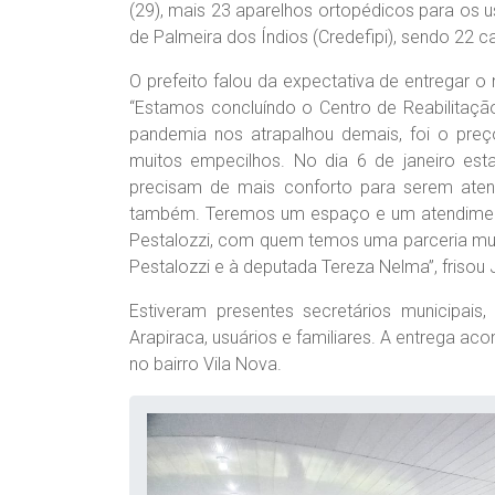
(29), mais 23 aparelhos ortopédicos para os u
de Palmeira dos Índios (Credefipi), sendo 22 c
O prefeito falou da expectativa de entregar o
“Estamos concluíndo o Centro de Reabilitaçã
pandemia nos atrapalhou demais, foi o preç
muitos empecilhos. No dia 6 de janeiro est
precisam de mais conforto para serem atend
também. Teremos um espaço e um atendiment
Pestalozzi, com quem temos uma parceria mui
Pestalozzi e à deputada Tereza Nelma”, frisou J
Estiveram presentes secretários municipais,
Arapiraca, usuários e familiares. A entrega a
no bairro Vila Nova.