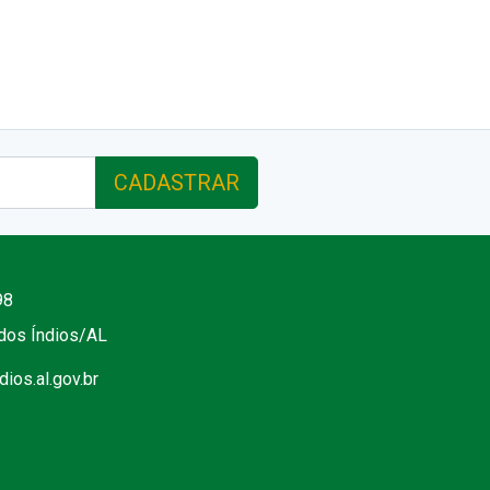
CADASTRAR
98
 dos Índios/AL
ios.al.gov.br