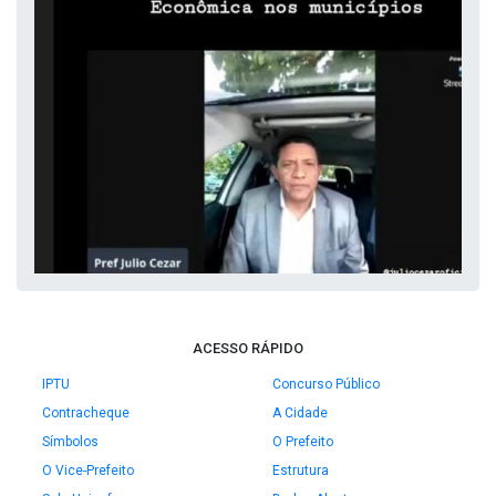
ACESSO RÁPIDO
IPTU
Concurso Público
Contracheque
A Cidade
Símbolos
O Prefeito
O Vice-Prefeito
Estrutura