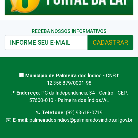
RECEBA NOSSOS INFORMATIVOS
CADASTRAR
🏢 Município de Palmeira dos Índios
- CNPJ:
12.356.879/0001-98
📍
Endereço:
PC da Independencia, 34 - Centro - CEP:
57600-010 - Palmeira dos Índios/AL
📞
Telefone:
(82) 93618-0719
✉️
E-mail:
palmeiradosindios@palmieradosindios.al.gov.br