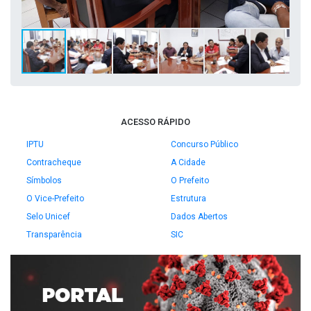
ACESSO RÁPIDO
IPTU
Concurso Público
Contracheque
A Cidade
Símbolos
O Prefeito
O Vice-Prefeito
Estrutura
Selo Unicef
Dados Abertos
Transparência
SIC