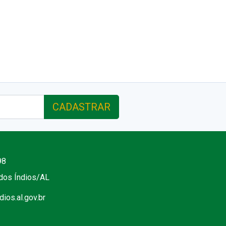
CADASTRAR
98
 dos Índios/AL
ios.al.gov.br