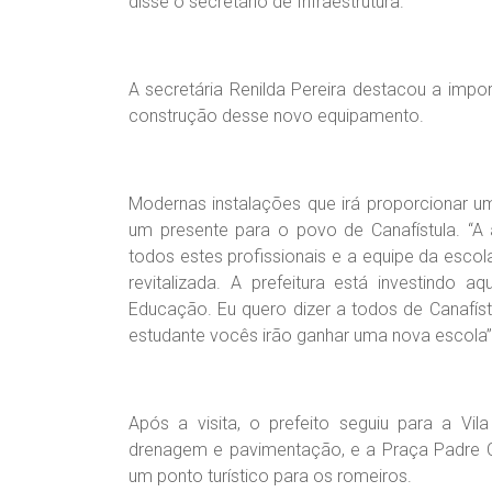
disse o secretário de Infraestrutura.
A secretária Renilda Pereira destacou a impo
construção desse novo equipamento.
Modernas instalações que irá proporcionar u
um presente para o povo de Canafístula. “
todos estes profissionais e a equipe da esco
revitalizada. A prefeitura está investindo 
Educação. Eu quero dizer a todos de Canafístu
estudante vocês irão ganhar uma nova escola”, 
Após a visita, o prefeito seguiu para a V
drenagem e pavimentação, e a Praça Padre C
um ponto turístico para os romeiros.