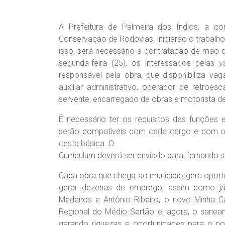
A Prefeitura de Palmeira dos Índios, a c
Conservação de Rodovias, iniciarão o trabal
isso, será necessário a contratação de mão-de
segunda-feira (25), os interessados pelas
responsável pela obra, que disponibiliza vag
auxiliar administrativo, operador de retroes
servente, encarregado de obras e motorista 
É necessário ter os requisitos das funções 
serão compativeis com cada cargo e com ofe
cesta básica. O
Curriculum deverá ser enviado para:
fernando.
Cada obra que chega ao município gera oport
gerar dezenas de emprego, assim como j
Medeiros e Antônio Ribeiro, o novo Minha Ca
Regional do Médio Sertão e, agora, o sanea
gerando riquezas e oportunidades para o n