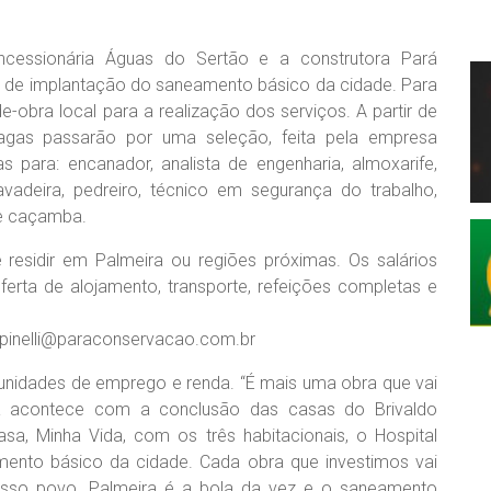
oncessionária Águas do Sertão e a construtora Pará
ho de implantação do saneamento básico da cidade. Para
-obra local para a realização dos serviços. A partir de
 vagas passarão por uma seleção, feita pela empresa
as para: encanador, analista de engenharia, almoxarife,
cavadeira, pedreiro, técnico em segurança do trabalho,
de caçamba.
e residir em Palmeira ou regiões próximas. Os salários
rta de alojamento, transporte, refeições completas e
spinelli@paraconservacao.com.br
unidades de emprego e renda. “É mais uma obra que vai
á acontece com a conclusão das casas do Brivaldo
sa, Minha Vida, com os três habitacionais, o Hospital
mento básico da cidade. Cada obra que investimos vai
osso povo. Palmeira é a bola da vez e o saneamento