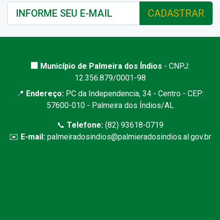
CADASTRAR
🏢 Município de Palmeira dos Índios
- CNPJ:
12.356.879/0001-98
📍
Endereço:
PC da Independencia, 34 - Centro - CEP:
57600-010 - Palmeira dos Índios/AL
📞
Telefone:
(82) 93618-0719
✉️
E-mail:
palmeiradosindios@palmieradosindios.al.gov.br