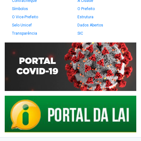
Contracheque
A Cidade
Símbolos
O Prefeito
O Vice-Prefeito
Estrutura
Selo Unicef
Dados Abertos
Transparência
SIC