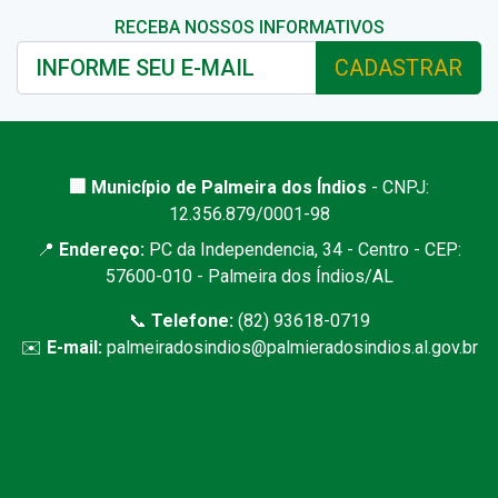
RECEBA NOSSOS INFORMATIVOS
CADASTRAR
🏢 Município de Palmeira dos Índios
- CNPJ:
12.356.879/0001-98
📍
Endereço:
PC da Independencia, 34 - Centro - CEP:
57600-010 - Palmeira dos Índios/AL
📞
Telefone:
(82) 93618-0719
✉️
E-mail:
palmeiradosindios@palmieradosindios.al.gov.br