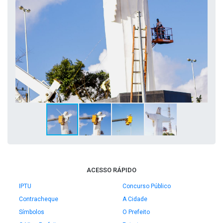
ACESSO RÁPIDO
IPTU
Concurso Público
Contracheque
A Cidade
Símbolos
O Prefeito