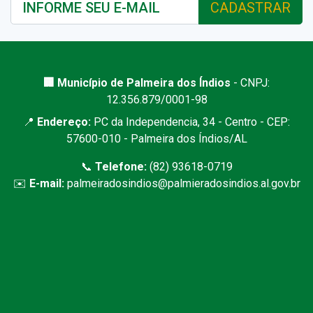
CADASTRAR
🏢 Município de Palmeira dos Índios
- CNPJ:
12.356.879/0001-98
📍
Endereço:
PC da Independencia, 34 - Centro - CEP:
57600-010 - Palmeira dos Índios/AL
📞
Telefone:
(82) 93618-0719
✉️
E-mail:
palmeiradosindios@palmieradosindios.al.gov.br