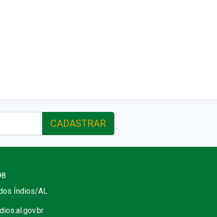
CADASTRAR
98
 dos Índios/AL
ios.al.gov.br