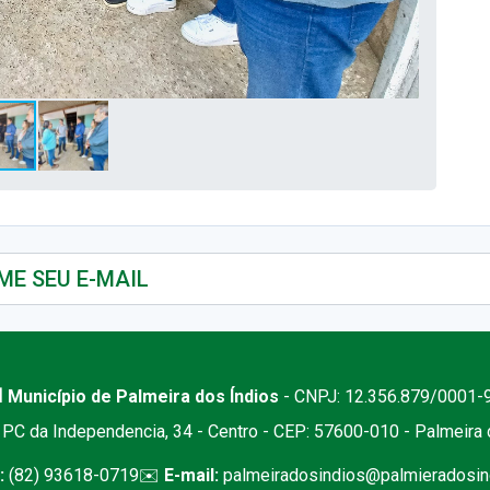
 Município de Palmeira dos Índios
- CNPJ: 12.356.879/0001-
PC da Independencia, 34 - Centro - CEP: 57600-010 - Palmeira
:
(82) 93618-0719
✉️
E-mail:
palmeiradosindios@palmieradosind