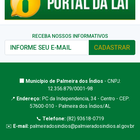
RECEBA NOSSOS INFORMATIVOS
CADASTRAR
🏢 Município de Palmeira dos Índios
- CNPJ:
12.356.879/0001-98
📍
Endereço:
PC da Independencia, 34 - Centro - CEP:
57600-010 - Palmeira dos Índios/AL
📞
Telefone:
(82) 93618-0719
✉️
E-mail:
palmeiradosindios@palmieradosindios.al.gov.br