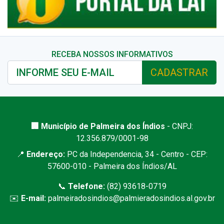
RECEBA NOSSOS INFORMATIVOS
CADASTRAR
🏢 Município de Palmeira dos Índios
- CNPJ:
12.356.879/0001-98
📍
Endereço:
PC da Independencia, 34 - Centro - CEP:
57600-010 - Palmeira dos Índios/AL
📞
Telefone:
(82) 93618-0719
✉️
E-mail:
palmeiradosindios@palmieradosindios.al.gov.br