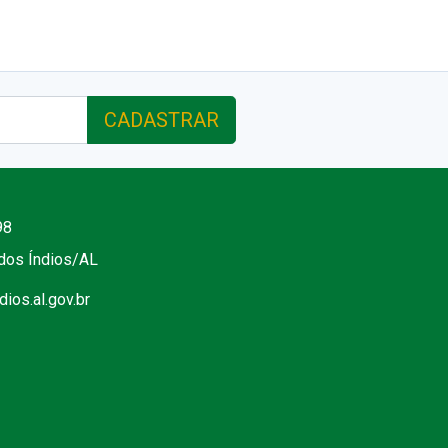
CADASTRAR
98
 dos Índios/AL
ios.al.gov.br