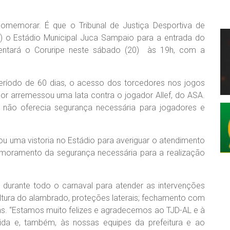
omemorar. É que o Tribunal de Justiça Desportiva de
16) o Estádio Municipal Juca Sampaio para a entrada do
frentará o Coruripe neste sábado (20) às 19h, com a
eríodo de 60 dias, o acesso dos torcedores nos jogos
dor arremessou uma lata contra o jogador Allef, do ASA.
 não oferecia segurança necessária para jogadores e
ou uma vistoria no Estádio para averiguar o atendimento
imoramento da segurança necessária para a realização
u durante todo o carnaval para atender as intervenções
ltura do alambrado, proteções laterais; fechamento com
tens. “Estamos muito felizes e agradecemos ao TJD-AL e à
cida e, também, às nossas equipes da prefeitura e ao