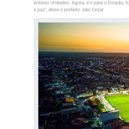
Antônio Umbelino. Agora, é ir para o Estádio, t
e paz”, disse o prefeito Júlio Cezar.