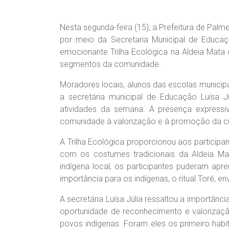
Nesta segunda-feira (15), a Prefeitura de Palm
por meio da Secretaria Municipal de Educaç
emocionante Trilha Ecológica na Aldeia Mata
segmentos da comunidade.
Moradores locais, alunos das escolas municip
a secretária municipal de Educação Luísa Jú
atividades da semana. A presença express
comunidade à valorização e à promoção da cul
A Trilha Ecológica proporcionou aos particip
com os costumes tradicionais da Aldeia M
indígena local, os participantes puderam apr
importância para os indígenas, o ritual Toré, e
A secretária Luísa Júlia ressaltou a importâ
oportunidade de reconhecimento e valorizaçã
povos indígenas. Foram eles os primeiro habi