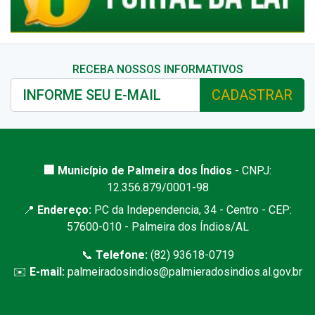
RECEBA NOSSOS INFORMATIVOS
CADASTRAR
🏢 Município de Palmeira dos Índios
- CNPJ:
12.356.879/0001-98
📍
Endereço:
PC da Independencia, 34 - Centro - CEP:
57600-010 - Palmeira dos Índios/AL
📞
Telefone:
(82) 93618-0719
✉️
E-mail:
palmeiradosindios@palmieradosindios.al.gov.br