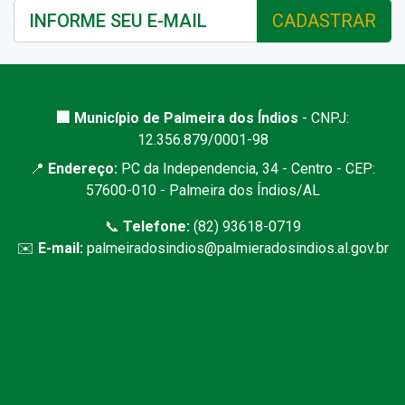
CADASTRAR
🏢 Município de Palmeira dos Índios
- CNPJ:
12.356.879/0001-98
📍
Endereço:
PC da Independencia, 34 - Centro - CEP:
57600-010 - Palmeira dos Índios/AL
📞
Telefone:
(82) 93618-0719
✉️
E-mail:
palmeiradosindios@palmieradosindios.al.gov.br