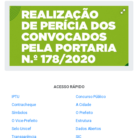
ACESSO RÁPIDO
IPTU
Concurso Público
Contracheque
A Cidade
Símbolos
O Prefeito
O Vice-Prefeito
Estrutura
Selo Unicef
Dados Abertos
Transparência
SIC