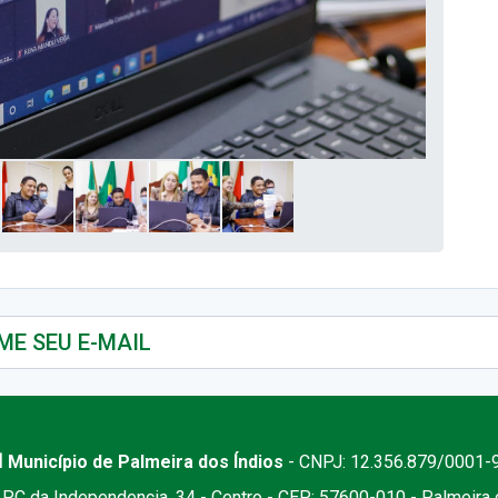
 Município de Palmeira dos Índios
- CNPJ: 12.356.879/0001-
PC da Independencia, 34 - Centro - CEP: 57600-010 - Palmeira