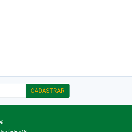
CADASTRAR
98
 dos Índios/AL