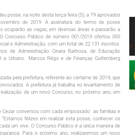
deu posse, na noite desta terça-feira (5), a 79 aprovados
 novembro de 2019. A assinatura do termo de posse
ais ocuparão as vagas, em diversas áreas e passarão a
 O Concurso Público de número 001/2019 ofertou 300
cial e Administração, com um total de 22.131 inscritos.
rios de Administração Cinara Barbosa, de Educação
ral e Urbano Marcos Rêgo e de Finanças Guttemberg
lizada pela prefeitura, referente ao certame de 2019, que
vocados. A prefeitura já trabalha no levantamento de
a realização de um novo Concurso, no próximo ano, em
io Cezar conversou com cada empossado as famílias e
“Estamos felizes em realizar esta posse, conhecer os
 cada um vive. O Concurso Público é a única maneira de
 segurança. Para o próximo ano, realizaremos um novo