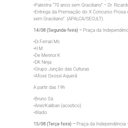
•​Palestra “70 anos sem Graciliano” – Dr. Ricar
•​Entrega da Premiação do X Concurso Prosa 
sem Graciliano”. (APALCA/SECULT).
14/08 (Segunda-feira) –
Praça da Independênci
•​Di Ferrari Mc
•​H.M
•​De Mennor.K
•​DK Ninja
•​Grupo Junção das Culturas
•​Afoxé Oxossí Aquerã
A partir das 19h
•​Bruno Sá
•​Ariel/Kaliban (acústico)
•​Wado
15/08 (Terça-feira) –
Praça da Independência – 