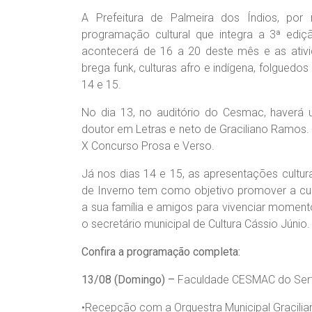
A Prefeitura de Palmeira dos Índios, por 
programação cultural que integra a 3ª ediçã
acontecerá de 16 a 20 deste mês e as ativid
brega funk, culturas afro e indígena, folguedo
14 e 15.
No dia 13, no auditório do Cesmac, haverá u
doutor em Letras e neto de Graciliano Ramos
X Concurso Prosa e Verso.
Já nos dias 14 e 15, as apresentações cultur
de Inverno tem como objetivo promover a cultu
a sua família e amigos para vivenciar momento
o secretário municipal de Cultura Cássio Júnio.
Confira a programação completa:
13/08 (Domingo) –
Faculdade CESMAC do Sertã
•​Recepção com a Orquestra Municipal Gracili