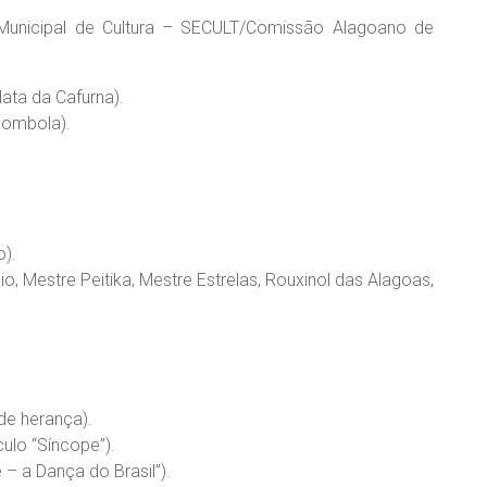
 Municipal de Cultura – SECULT/Comissão Alagoano de
Mata da Cafurna).
lombola).
o).
o, Mestre Peitika, Mestre Estrelas, Rouxinol das Alagoas,
de herança).
ulo “Síncope”).
 – a Dança do Brasil”).