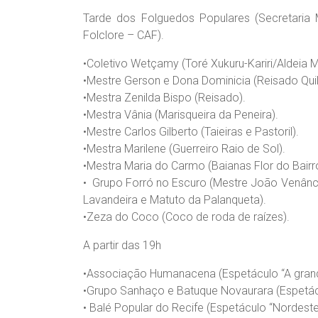
Tarde dos Folguedos Populares (Secretaria
Folclore – CAF).
•​Coletivo Wetçamy (Toré Xukuru-Kariri/Aldeia 
•​Mestre Gerson e Dona Dominicia (Reisado Qui
•​Mestra Zenilda Bispo (Reisado).
•​Mestra Vânia (Marisqueira da Peneira).
•​Mestre Carlos Gilberto (Taieiras e Pastoril).
•​Mestra Marilene (Guerreiro Raio de Sol).
•​Mestra Maria do Carmo (Baianas Flor do Bairr
• ​ Grupo Forró no Escuro (Mestre João Venânci
Lavandeira e Matuto da Palanqueta).
•​Zeza do Coco (Coco de roda de raízes).
A partir das 19h
•​Associação Humanacena (Espetáculo “A gran
•​Grupo Sanhaço e Batuque Novaurara (Espetác
• Balé Popular do Recife (Espetáculo “Nordeste