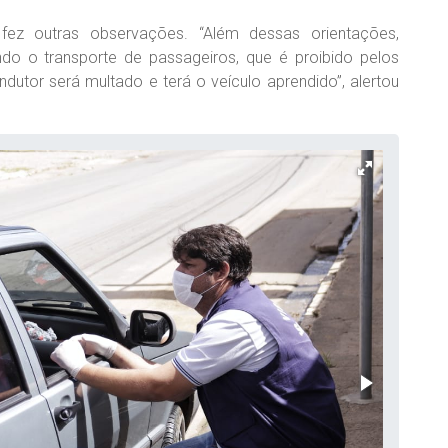
fez outras observações. “Além dessas orientações,
do o transporte de passageiros, que é proibido pelos
dutor será multado e terá o veículo aprendido”, alertou