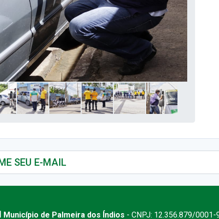
 Município de Palmeira dos Índios
- CNPJ: 12.356.879/0001-