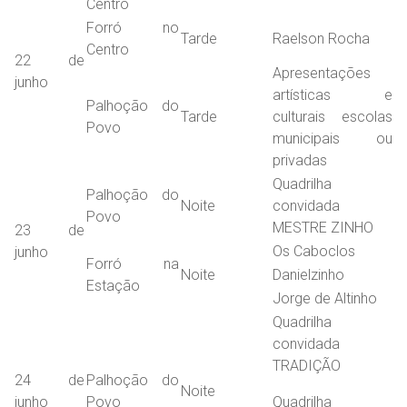
Centro
Forró no
Tarde
Raelson Rocha
Centro
22 de
Apresentações
junho
artísticas e
Palhoção do
Tarde
culturais escolas
Povo
municipais ou
privadas
Quadrilha
Palhoção do
Noite
convidada
Povo
MESTRE ZINHO
23 de
Os Caboclos
junho
Forró na
Noite
Danielzinho
Estação
Jorge de Altinho
Quadrilha
convidada
TRADIÇÃO
24 de
Palhoção do
Noite
junho
Povo
Quadrilha