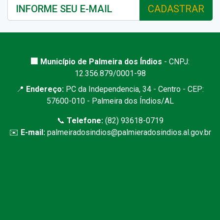
CADASTRAR
🏢 Município de Palmeira dos Índios
- CNPJ:
12.356.879/0001-98
📍
Endereço:
PC da Independencia, 34 - Centro - CEP:
57600-010 - Palmeira dos Índios/AL
📞
Telefone:
(82) 93618-0719
✉️
E-mail:
palmeiradosindios@palmieradosindios.al.gov.br