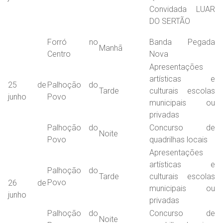
Convidada LUAR
DO SERTÃO
Forró no
Banda Pegada
Manhã
Centro
Nova
Apresentações
artísticas e
25 de
Palhoção do
Tarde
culturais escolas
junho
Povo
municipais ou
privadas
Palhoção do
Concurso de
Noite
Povo
quadrilhas locais
Apresentações
artísticas e
Palhoção do
Tarde
culturais escolas
Povo
26 de
municipais ou
junho
privadas
Palhoção do
Concurso de
Noite