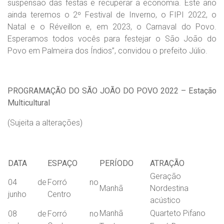
suspensão das festas e recuperar a economia. Este ano
ainda teremos o 2º Festival de Inverno, o FIPI 2022, o
Natal e o Réveillon e, em 2023, o Carnaval do Povo.
Esperamos todos vocês para festejar o São João do
Povo em Palmeira dos Índios”, convidou o prefeito Júlio.
PROGRAMAÇÃO DO
SÃO JOÃO DO POVO 2022 – Estação
Multicultural
(Sujeita a alterações)
DATA
ESPAÇO
PERÍODO
ATRAÇÃO
Geração
04 de
Forró no
Manhã
Nordestina
junho
Centro
acústico
Manhã
Quarteto Pifano
08 de
Forró no