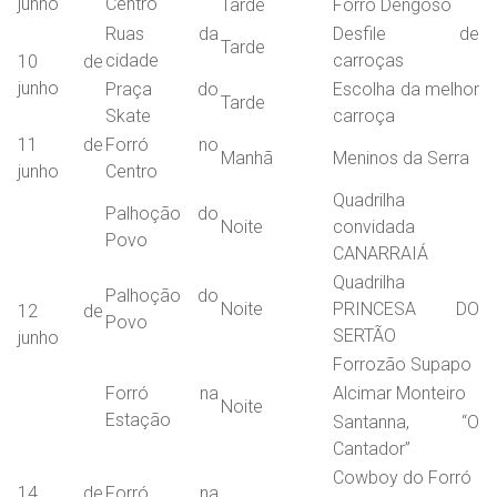
junho
Centro
Tarde
Forró Dengoso
Ruas da
Desfile de
Tarde
cidade
carroças
10 de
junho
Praça do
Escolha da melhor
Tarde
Skate
carroça
11 de
Forró no
Manhã
Meninos da Serra
junho
Centro
Quadrilha
Palhoção do
Noite
convidada
Povo
CANARRAIÁ
Quadrilha
Palhoção do
Noite
PRINCESA DO
12 de
Povo
SERTÃO
junho
Forrozão Supapo
Forró na
Alcimar Monteiro
Noite
Estação
Santanna, “O
Cantador”
Cowboy do Forró
14 de
Forró na