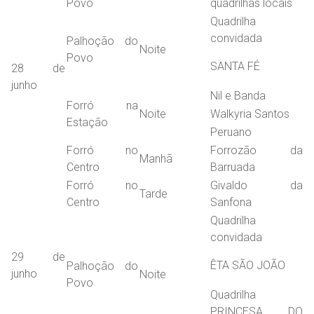
Povo
quadrilhas locais
Quadrilha
convidada
Palhoção do
Noite
Povo
SANTA FÉ
28 de
junho
Nil e Banda
Forró na
Noite
Walkyria Santos
Estação
Peruano
Forró no
Forrozão da
Manhã
Centro
Barruada
Forró no
Givaldo da
Tarde
Centro
Sanfona
Quadrilha
convidada
29 de
ÊTA SÃO JOÃO
Palhoção do
junho
Noite
Povo
Quadrilha
PRINCESA DO