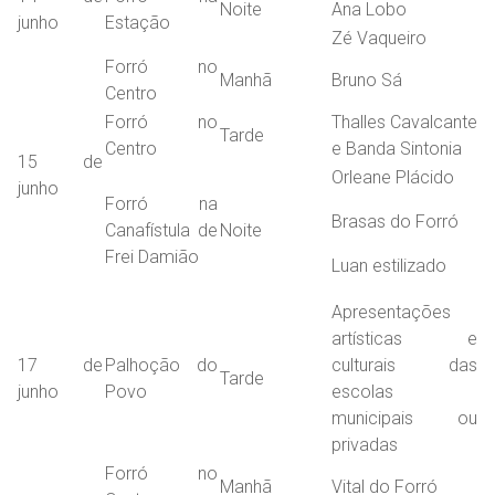
Noite
Ana Lobo
junho
Estação
Zé Vaqueiro
Forró no
Manhã
Bruno Sá
Centro
Forró no
Thalles Cavalcante
Tarde
Centro
e Banda Sintonia
15 de
Orleane Plácido
junho
Forró na
Brasas do Forró
Canafístula de
Noite
Frei Damião
Luan estilizado
Apresentações
artísticas e
17 de
Palhoção do
culturais das
Tarde
junho
Povo
escolas
municipais ou
privadas
Forró no
Manhã
Vital do Forró