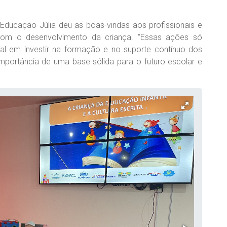
 Educação Júlia deu as boas-vindas aos profissionais e
om o desenvolvimento da criança. “Essas ações só
l em investir na formação e no suporte contínuo dos
mportância de uma base sólida para o futuro escolar e