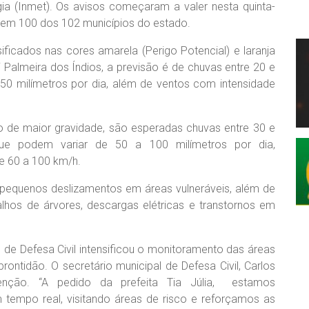
gia (Inmet). Os avisos começaram a valer nesta quinta-
angem 100 dos 102 municípios do estado.
ficados nas cores amarela (Perigo Potencial) e laranja
i Palmeira dos Índios, a previsão é de chuvas entre 20 e
50 milímetros por dia, além de ventos com intensidade
do de maior gravidade, são esperadas chuvas entre 30 e
ue podem variar de 50 a 100 milímetros por dia,
e 60 a 100 km/h.
pequenos deslizamentos em áreas vulneráveis, além de
galhos de árvores, descargas elétricas e transtornos em
l de Defesa Civil intensificou o monitoramento das áreas
ontidão. O secretário municipal de Defesa Civil, Carlos
enção. “A pedido da prefeita Tia Júlia, estamos
empo real, visitando áreas de risco e reforçamos as