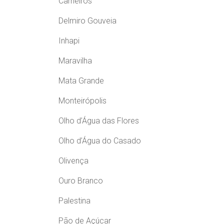
Carneiros
Delmiro Gouveia
Inhapi
Maravilha
Mata Grande
Monteirópolis
Olho d’Água das Flores
Olho d’Água do Casado
Olivença
Ouro Branco
Palestina
Pão de Açúcar