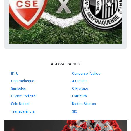
ACESSO RÁPIDO
IPTU
Concurso Público
Contracheque
A Cidade
Símbolos
O Prefeito
O Vice-Prefeito
Estrutura
Selo Unicef
Dados Abertos
Transparência
SIC