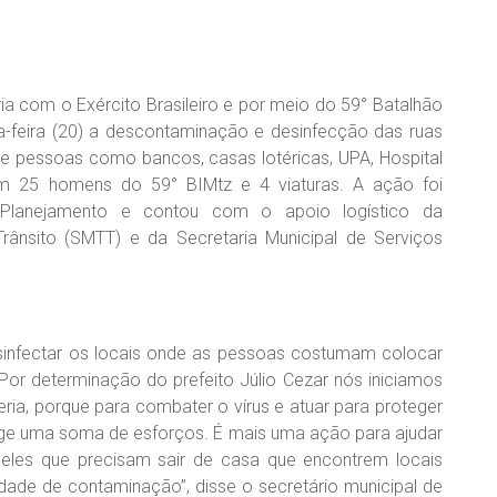
ria com o Exército Brasileiro e por meio do 59° Batalhão
rta-feira (20) a descontaminação e desinfecção das ruas
 pessoas como bancos, casas lotéricas, UPA, Hospital
om 25 homens do 59° BIMtz e 4 viaturas. A ação foi
e Planejamento e contou com o apoio logístico da
Trânsito (SMTT) e da Secretaria Municipal de Serviços
sinfectar os locais onde as pessoas costumam colocar
Por determinação do prefeito Júlio Cezar nós iniciamos
eria, porque para combater o vírus e atuar para proteger
ige uma soma de esforços. É mais uma ação para ajudar
ueles que precisam sair de casa que encontrem locais
ade de contaminação”, disse o secretário municipal de