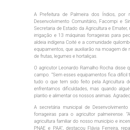
A Prefeitura de Palmeira dos Índios, por 
Desenvolvimento Comunitário, Facompi e Si
Secretaria de Estado da Agricultura e Emater, r
irrigação e 13 máquinas forrageiras para p
aldeia indígena Coité e a comunidade quilo
equipamentos, que auxiliarão na moagem de ra
de frutas, legumes e hortaliças.
O agricutor Leonardo Ramalho Rocha disse q
campo. “Sem esses equipamentos fica difícil
tudo o que tem sido feito pela Agricultura 
enfrentamos dificuldades, mas quando alguém
plantio e alimentar os nossos animais. Agradec
A secretária municipal de Desenvolvimento
forrageiras para o agricultor palmeirense. 
agricultura familiar do nosso município e in
PNAE e PAA”, destacou Flávia Ferreira, repa