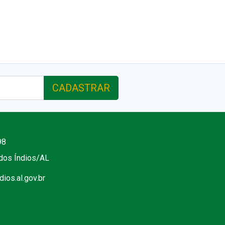
CADASTRAR
98
 dos Índios/AL
ios.al.gov.br