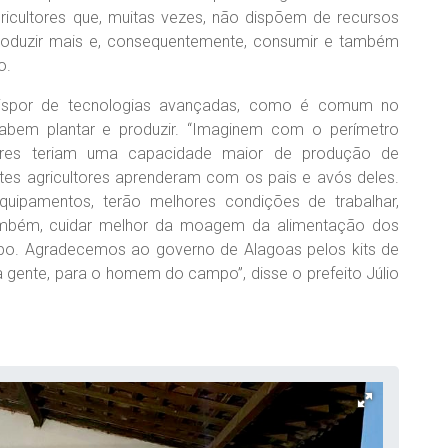
ricultores que, muitas vezes, não dispõem de recursos
produzir mais e, consequentemente, consumir e também
o.
dispor de tecnologias avançadas, como é comum no
sabem plantar e produzir. “Imaginem com o perímetro
ores teriam uma capacidade maior de produção de
estes agricultores aprenderam com os pais e avós deles.
quipamentos, terão melhores condições de trabalhar,
 também, cuidar melhor da moagem da alimentação dos
mpo. Agradecemos ao governo de Alagoas pelos kits de
m a gente, para o homem do campo”, disse o prefeito Júlio