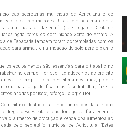
meio das secretarias municipais de Agricultura e de
ndicato dos Trabalhadores Rurais, em parceria com a
ealizaram nesta quinta-feira (15) a entrega de 13 kits de
equenos agricultores da comunidade Serra do Amaro. A
mbola de Tabacaria também foram contempladas com os
ção para animais e na irrigação do solo para o plantio
ue os equipamentos são essenciais para o trabalho no
 trabalhar no campo. Por isso, agradecemos ao prefeito
do nosso município. Toda benfeitoria nos ajuda, porque
 olha para a gente fica mais fácil trabalhar, fazer o
emos a todos por isso”, reforçou o agricultor.
 Comunitário destacou a importância dos kits e das
“A entrega desses kits e das forrageiras fortalecem a
centiva o aumento de produção e venda dos alimentos ao
ldada pelo secretário municipal de Agricultura. “Estes