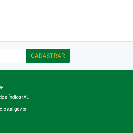
CADASTRAR
98
 dos Índios/AL
ios.al.gov.br