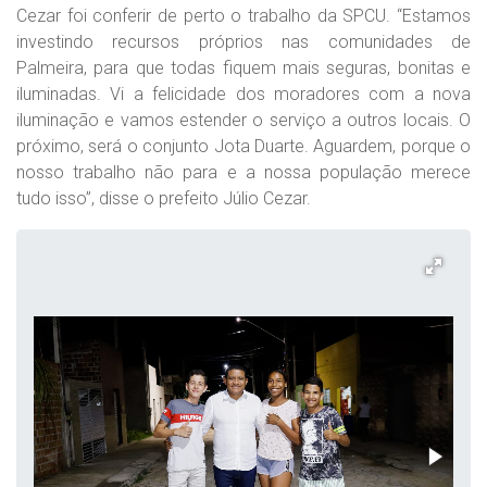
Cezar foi conferir de perto o trabalho da SPCU. “Estamos
investindo recursos próprios nas comunidades de
Palmeira, para que todas fiquem mais seguras, bonitas e
iluminadas. Vi a felicidade dos moradores com a nova
iluminação e vamos estender o serviço a outros locais. O
próximo, será o conjunto Jota Duarte. Aguardem, porque o
nosso trabalho não para e a nossa população merece
tudo isso”, disse o prefeito Júlio Cezar.