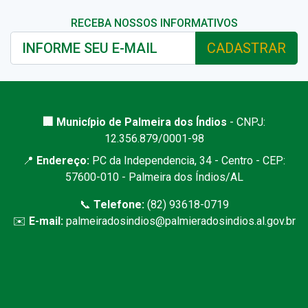
RECEBA NOSSOS INFORMATIVOS
CADASTRAR
🏢 Município de Palmeira dos Índios
- CNPJ:
12.356.879/0001-98
📍
Endereço:
PC da Independencia, 34 - Centro - CEP:
57600-010 - Palmeira dos Índios/AL
📞
Telefone:
(82) 93618-0719
✉️
E-mail:
palmeiradosindios@palmieradosindios.al.gov.br