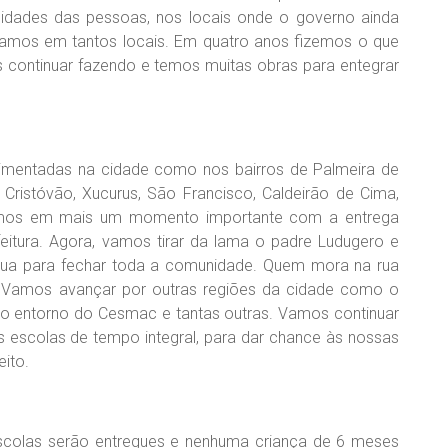
dades das pessoas, nos locais onde o governo ainda
amos em tantos locais. Em quatro anos fizemos o que
os continuar fazendo e temos muitas obras para entegrar
vimentadas na cidade como nos bairros de Palmeira de
 Cristóvão, Xucurus, São Francisco, Caldeirão de Cima,
tamos em mais um momento importante com a entrega
eitura. Agora, vamos tirar da lama o padre Ludugero e
 rua para fechar toda a comunidade. Quem mora na rua
 Vamos avançar por outras regiões da cidade como o
 no entorno do Cesmac e tantas outras. Vamos continuar
s escolas de tempo integral, para dar chance às nossas
eito.
scolas serão entregues e nenhuma criança de 6 meses