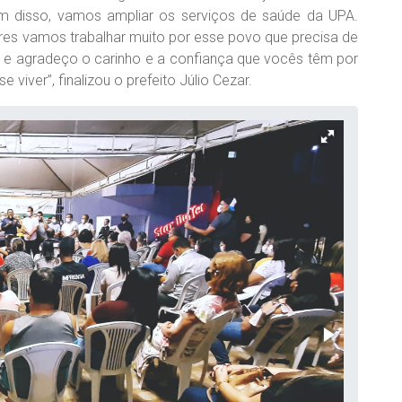
ém disso, vamos ampliar os serviços de saúde da UPA.
res vamos trabalhar muito por esse povo que precisa de
e agradeço o carinho e a confiança que vocês têm por
 viver”, finalizou o prefeito Júlio Cezar.