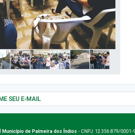
 Município de Palmeira dos Índios
- CNPJ: 12.356.879/0001-