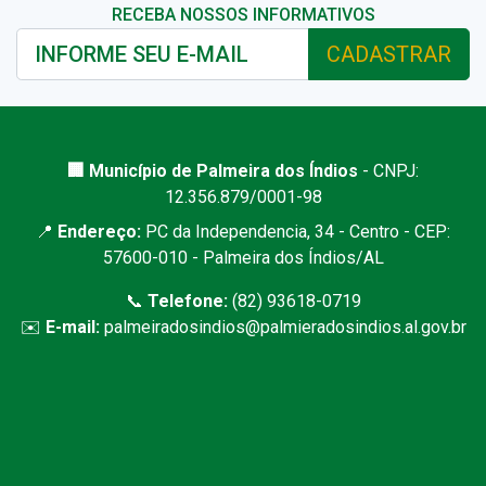
RECEBA NOSSOS INFORMATIVOS
CADASTRAR
🏢 Município de Palmeira dos Índios
- CNPJ:
12.356.879/0001-98
📍
Endereço:
PC da Independencia, 34 - Centro - CEP:
57600-010 - Palmeira dos Índios/AL
📞
Telefone:
(82) 93618-0719
✉️
E-mail:
palmeiradosindios@palmieradosindios.al.gov.br