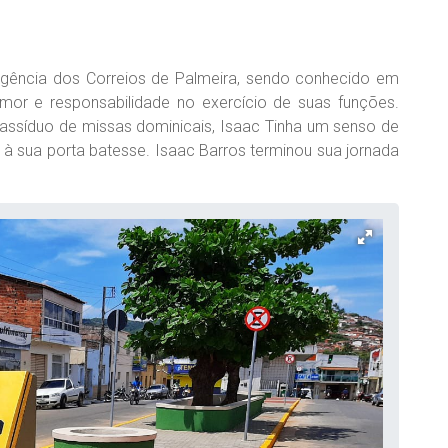
na agência dos Correios de Palmeira, sendo conhecido em
mor e responsabilidade no exercício de suas funções.
 assíduo de missas dominicais, Isaac Tinha um senso de
 à sua porta batesse. Isaac Barros terminou sua jornada