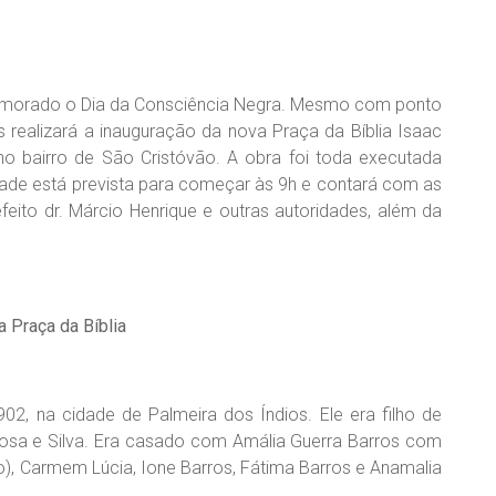
memorado o Dia da Consciência Negra. Mesmo com ponto
os realizará a inauguração da nova Praça da Bíblia Isaac
o bairro de São Cristóvão. A obra foi toda executada
dade está prevista para começar às 9h e contará com as
efeito dr. Márcio Henrique e outras autoridades, além da
 Praça da Bíblia
902, na cidade de Palmeira dos Índios. Ele era filho de
bosa e Silva. Era casado com Amália Guerra Barros com
do), Carmem Lúcia, Ione Barros, Fátima Barros e Anamalia