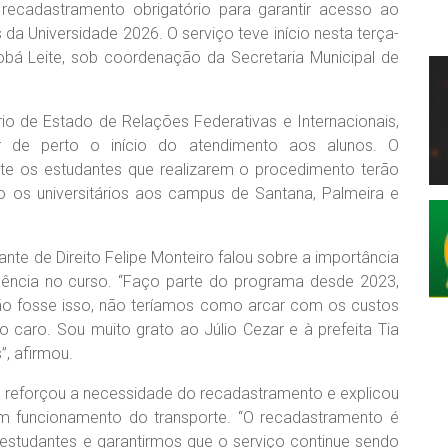
 recadastramento obrigatório para garantir acesso ao
da Universidade 2026. O serviço teve início nesta terça-
atobá Leite, sob coordenação da Secretaria Municipal de
rio de Estado de Relações Federativas e Internacionais,
car de perto o início do atendimento aos alunos. O
te os estudantes que realizarem o procedimento terão
 os universitários aos campus de Santana, Palmeira e
nte de Direito Felipe Monteiro falou sobre a importância
anência no curso. “Faço parte do programa desde 2023,
 não fosse isso, não teríamos como arcar com os custos
to caro. Sou muito grato ao Júlio Cezar e à prefeita Tia
, afirmou.
a reforçou a necessidade do recadastramento e explicou
m funcionamento do transporte. “O recadastramento é
estudantes e garantirmos que o serviço continue sendo