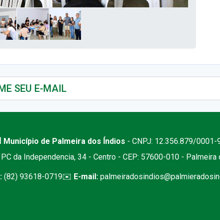
 Município de Palmeira dos Índios
- CNPJ: 12.356.879/0001-
PC da Independencia, 34 - Centro - CEP: 57600-010 - Palmeira
:
(82) 93618-0719
✉️
E-mail:
palmeiradosindios@palmieradosind