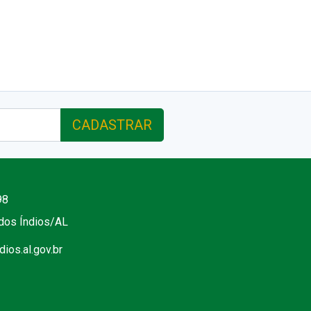
CADASTRAR
98
 dos Índios/AL
ios.al.gov.br