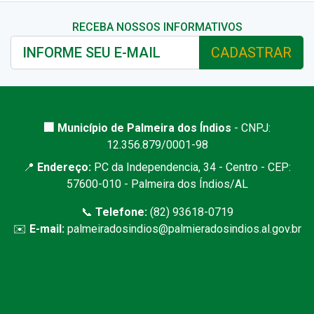
RECEBA NOSSOS INFORMATIVOS
CADASTRAR
🏢 Município de Palmeira dos Índios
- CNPJ:
12.356.879/0001-98
📍
Endereço:
PC da Independencia, 34 - Centro - CEP:
57600-010 - Palmeira dos Índios/AL
📞
Telefone:
(82) 93618-0719
✉️
E-mail:
palmeiradosindios@palmieradosindios.al.gov.br