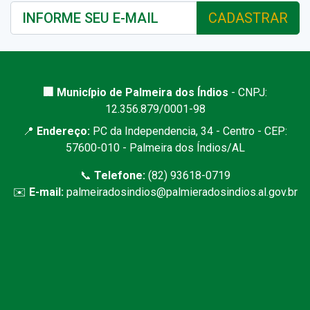
CADASTRAR
🏢 Município de Palmeira dos Índios
- CNPJ:
12.356.879/0001-98
📍
Endereço:
PC da Independencia, 34 - Centro - CEP:
57600-010 - Palmeira dos Índios/AL
📞
Telefone:
(82) 93618-0719
✉️
E-mail:
palmeiradosindios@palmieradosindios.al.gov.br