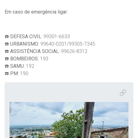
Em caso de emergência ligar:
☎️
DEFESA CIVIL:
99301-6633
☎️
URBANISMO:
99640-0201/99305-7345
☎️
ASSISTÊNCIA SOCIAL:
99626-8312
☎️
BOMBEIROS:
193
☎️
SAMU:
192
☎️
PM:
190