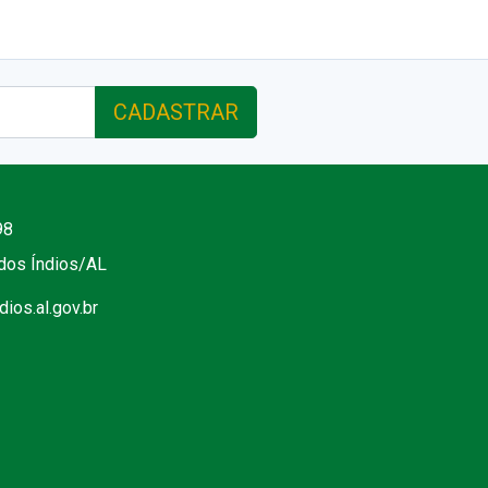
CADASTRAR
98
 dos Índios/AL
ios.al.gov.br