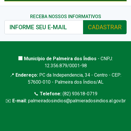
RECEBA NOSSOS INFORMATIVOS
CADASTRAR
🏢 Município de Palmeira dos Índios
- CNPJ:
12.356.879/0001-98
📍
Endereço:
PC da Independencia, 34 - Centro - CEP:
57600-010 - Palmeira dos Índios/AL
📞
Telefone:
(82) 93618-0719
✉️
E-mail:
palmeiradosindios@palmieradosindios.al.gov.br