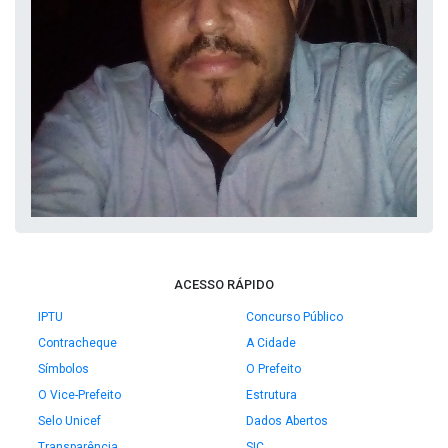
ACESSO RÁPIDO
IPTU
Concurso Público
Contracheque
A Cidade
Símbolos
O Prefeito
O Vice-Prefeito
Estrutura
Selo Unicef
Dados Abertos
Transparência
SIC