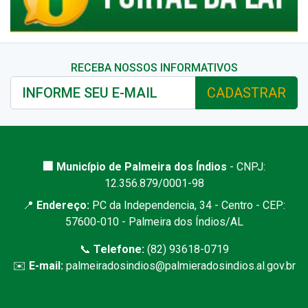
RECEBA NOSSOS INFORMATIVOS
CADASTRAR
🏢 Município de Palmeira dos Índios
- CNPJ:
12.356.879/0001-98
📍
Endereço:
PC da Independencia, 34 - Centro - CEP:
57600-010 - Palmeira dos Índios/AL
📞
Telefone:
(82) 93618-0719
✉️
E-mail:
palmeiradosindios@palmieradosindios.al.gov.br