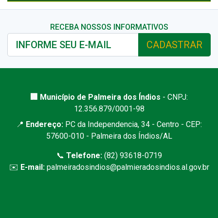
RECEBA NOSSOS INFORMATIVOS
CADASTRAR
🏢 Município de Palmeira dos Índios
- CNPJ:
12.356.879/0001-98
📍
Endereço:
PC da Independencia, 34 - Centro - CEP:
57600-010 - Palmeira dos Índios/AL
📞
Telefone:
(82) 93618-0719
✉️
E-mail:
palmeiradosindios@palmieradosindios.al.gov.br